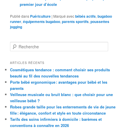
premier jour d’école
Publié dans
Puériculture
|
Marqué avec
bébés actifs
,
bugaboo
runner
,
équipements bugaboo
,
parents sportifs
,
poussettes
jogging
R
e
c
h
ARTICLES RÉCENTS
e
Cosmétiques tendance : comment choisir ses produits
r
beauté au fil des nouvelles tendances
c
Porte bébé ergonomique : avantages pour bébé et les
h
parents
e
Veilleuse musicale ou bruit blanc : que choisir pour une
veilleuse bébé ?
Robes grande taille pour les enterrements de vie de jeune
fille : élégance, confort et style en toute circonstance
Tarifs des soins infirmiers à domicile : barèmes et
conventions à connaître en 2026