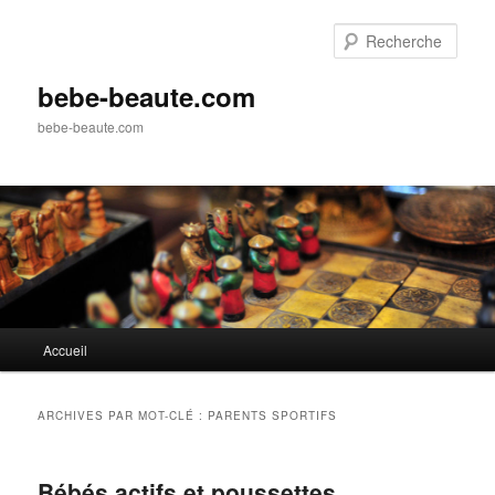
Aller
Aller
au
au
Rech
contenu
contenu
principal
secondaire
bebe-beaute.com
bebe-beaute.com
Menu
Accueil
principal
ARCHIVES PAR MOT-CLÉ :
PARENTS SPORTIFS
Bébés actifs et poussettes