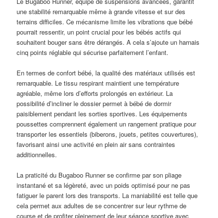
Le Bugaboo Runner, équipé de suspensions avancées, garantit
une stabilité remarquable même à grande vitesse et sur des
terrains difficiles. Ce mécanisme limite les vibrations que bébé
pourrait ressentir, un point crucial pour les bébés actifs qui
souhaitent bouger sans être dérangés. A cela s’ajoute un harnais
cinq points réglable qui sécurise parfaitement l’enfant.
En termes de confort bébé, la qualité des matériaux utilisés est
remarquable. Le tissu respirant maintient une température
agréable, même lors d’efforts prolongés en extérieur. La
possibilité d’incliner le dossier permet à bébé de dormir
paisiblement pendant les sorties sportives. Les équipements
poussettes comprennent également un rangement pratique pour
transporter les essentiels (biberons, jouets, petites couvertures),
favorisant ainsi une activité en plein air sans contraintes
additionnelles.
La praticité du Bugaboo Runner se confirme par son pliage
instantané et sa légèreté, avec un poids optimisé pour ne pas
fatiguer le parent lors des transports. La maniabilité est telle que
cela permet aux adultes de se concentrer sur leur rythme de
course et de profiter pleinement de leur séance sportive avec