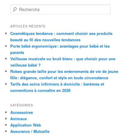
R
e
c
h
ARTICLES RÉCENTS
e
Cosmétiques tendance : comment choisir ses produits
r
beauté au fil des nouvelles tendances
c
Porte bébé ergonomique : avantages pour bébé et les
h
parents
e
Veilleuse musicale ou bruit blanc : que choisir pour une
veilleuse bébé ?
Robes grande taille pour les enterrements de vie de jeune
fille : élégance, confort et style en toute circonstance
Tarifs des soins infirmiers à domicile : barèmes et
conventions à connaître en 2026
CATÉGORIES
Accessoires
Animaux
Application Web
Assurance / Mutuelle