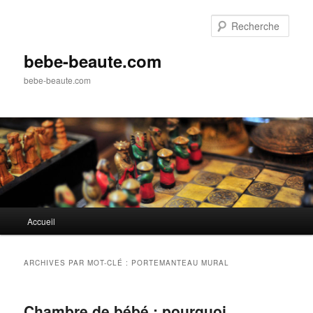
Aller
Aller
au
au
Rech
contenu
contenu
principal
secondaire
bebe-beaute.com
bebe-beaute.com
Menu
Accueil
principal
ARCHIVES PAR MOT-CLÉ :
PORTEMANTEAU MURAL
Chambre de bébé : pourquoi