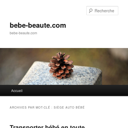
Aller
Aller
au
au
Rech
contenu
contenu
principal
secondaire
bebe-beaute.com
bebe-beaute.com
Menu
Accueil
principal
ARCHIVES PAR MOT-CLÉ :
SIÈGE AUTO BÉBÉ
Transporter bébé en toute