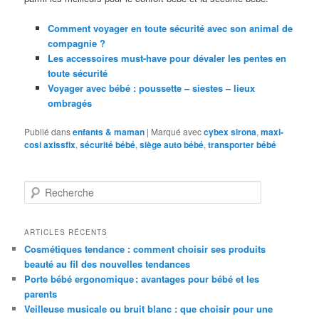
Comment voyager en toute sécurité avec son animal de
compagnie ?
Les accessoires must-have pour dévaler les pentes en
toute sécurité
Voyager avec bébé : poussette – siestes – lieux
ombragés
Publié dans
enfants & maman
|
Marqué avec
cybex sirona
,
maxi-
cosi axissfix
,
sécurité bébé
,
siège auto bébé
,
transporter bébé
R
e
c
h
ARTICLES RÉCENTS
e
Cosmétiques tendance : comment choisir ses produits
r
beauté au fil des nouvelles tendances
c
Porte bébé ergonomique : avantages pour bébé et les
h
parents
e
Veilleuse musicale ou bruit blanc : que choisir pour une