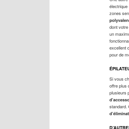
électrique
zones sens
polyvalen
dont votre
un maximum
fonctionna
excellent 
pour de me
ÉPILATE
Si vous ch
offre plus
plusieurs 
d’accesso
standard.
d’éliminat
D’AUTRE