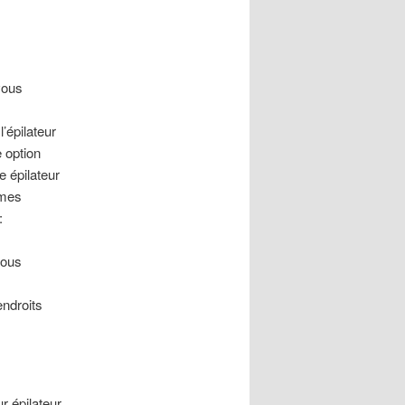
vous
l’épilateur
 option
e épilateur
mmes
:
vous
endroits
r épilateur