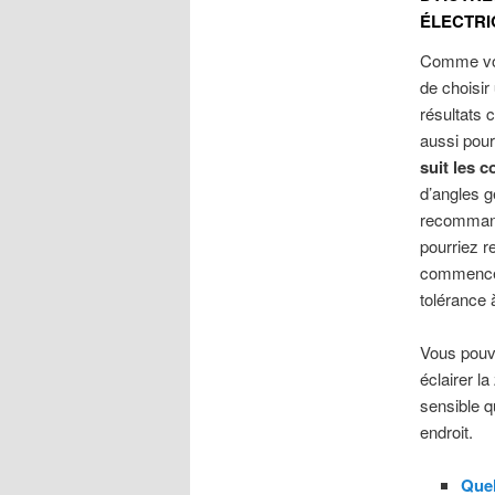
ÉLECTRI
Comme vous
de choisir
résultats 
aussi pou
suit les 
d’angles g
recommande
pourriez r
commencer 
tolérance 
Vous pouve
éclairer la
sensible q
endroit.
Quel