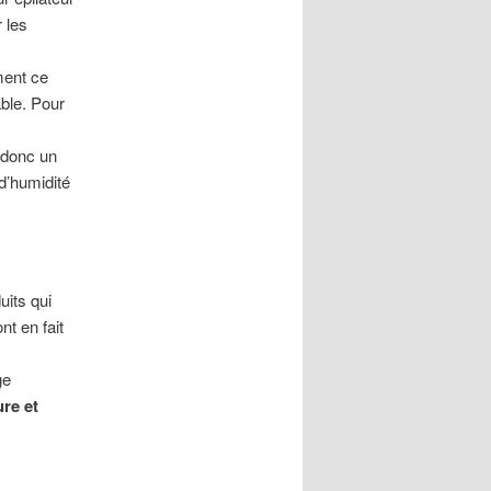
 les
ent ce
able. Pour
t donc un
 d’humidité
its qui
nt en fait
ge
re et