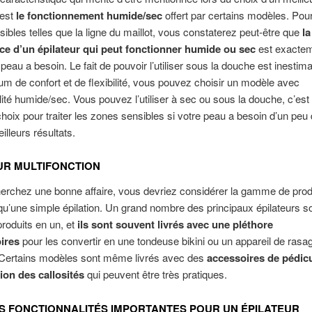
 est
le fonctionnement humide/sec
offert par certains modèles. Pour
ibles telles que la ligne du maillot, vous constaterez peut-être que
la
ce d’un épilateur qui peut fonctionner humide ou sec
est exactem
 peau a besoin. Le fait de pouvoir l’utiliser sous la douche est inestim
 de confort et de flexibilité, vous pouvez choisir un modèle avec
lité humide/sec. Vous pouvez l’utiliser à sec ou sous la douche, c’es
choix pour traiter les zones sensibles si votre peau a besoin d’un peu
illeurs résultats.
UR MULTIFONCTION
erchez une bonne affaire, vous devriez considérer la gamme de produ
 qu’une simple épilation. Un grand nombre des principaux épilateurs so
produits en un, et
ils sont souvent livrés avec une pléthore
ires
pour les convertir en une tondeuse bikini ou un appareil de rasa
 Certains modèles sont même livrés avec des
accessoires de pédicu
ion des callosités
qui peuvent être très pratiques.
S FONCTIONNALITÉS IMPORTANTES POUR UN ÉPILATEUR