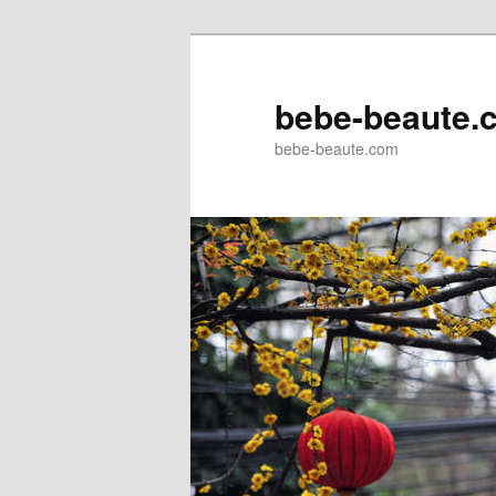
Aller
au
contenu
bebe-beaute.
principal
bebe-beaute.com