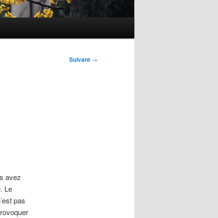
Suivant
→
ous avez
. Le
n’est pas
provoquer