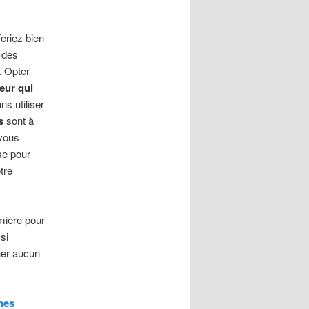
eriez bien
r des
. Opter
teur qui
ns utiliser
s
sont à
 vous
se pour
tre
umière pour
si
uer aucun
nes