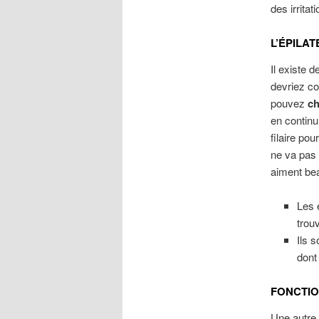
des irritat
L’ÉPILA
Il existe 
devriez co
pouvez
ch
en continu
filaire po
ne va pas 
aiment bea
Les 
trou
Ils 
dont
FONCTIO
Une autre 