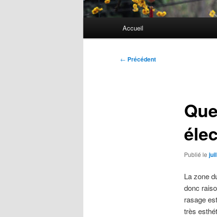
Menu
Accueil
principal
Navigation
←
Précédent
des
articles
Quel
élec
Publié le
jui
La zone du 
donc raiso
rasage est
très esthé