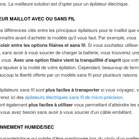
ions. La meilleure solution est d’opter pour un épilateur électrique.
TEUR MAILLOT AVEC OU SANS FIL
des différences clés entre les principaux épilateurs pour le maillot que 
nnaître avant d’acheter le modèle qu’il vous faut. Par exemple, vous
oisir entre les options filaires et sans fil
. Si vous souhaitez utiliser 
, sans avoir à vous soucier de charger la batterie, vous trouverez une
ur vous.
Avec une option filaire vient la tranquillité d’esprit
que votr
s’épuiser à la moitié de votre épilation. Cependant, beaucoup de fe
ucoup la liberté offerte par un modèle sans fil pour plusieurs raisons 
épilateurs sans fil sont
plus faciles à transporter
si vous voyagez, 
verez ici des
épilateurs électriques sans fil de micro-précision
.
sont également
plus faciles à utiliser
vous permettant d’atteindre les 
 vous avez besoin sans avoir à vous soucier d’un câble embêtant.
NNEMENT HUMIDE/SEC
caractéristique qui mérite d’être mentionnée lors du choix d’un meilleu