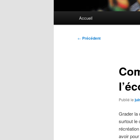
Menu
Accueil
principal
Navigation
←
Précédent
des
articles
Com
l’éc
Publié le
jui
Grader la 
surtout le
récréation
avoir pour