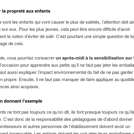
 la propreté aux enfants
ont les enfants qui vont causer le plus de saletés, l’attention doit ai
 sur eux. Pour les plus jeunes, cela peut être encore difficile d’avoir
ent la notion d’éviter de salir. C’est pourtant une simple question de b
age de cela.
le, vous pourriez consacrer
un après-midi à la sensibilisation sur 
l’occasion pour apprendre aux petits qu’il ne faut pas jeter les emball
l faut aussi expliquer l’impact environnemental du fait de ne pas garder
en propre. Ensuite, il ne faut pas manquer de faire appliquer au quotidi
nces ainsi acquises.
n donnant l’exemple
nts ne font pas toujours ce qu’on dit, ils font presque toujours ce qu’i
re. C’est donc de la responsabilité des pédagogues de d’abord donner 
 professeurs et autres personnes de l’établissement doivent avoir un
nt impeccable. Les enfants doivent les voir jeter leurs emballages e