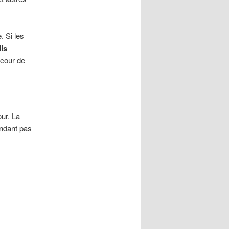
. Si les
ils
 cour de
ur. La
endant pas