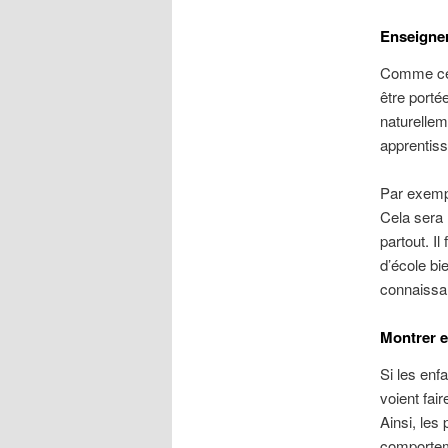
Enseigner
Comme ce s
être portée
naturellem
apprentiss
Par exemp
Cela sera 
partout. I
d’école bi
connaissa
Montrer e
Si les enfa
voient fai
Ainsi, les
comporteme