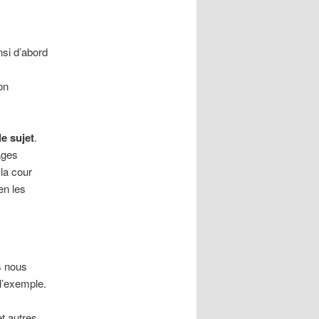
nsi d’abord
on
le sujet
.
ages
 la cour
en les
ls nous
l’exemple.
t autres