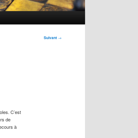
Suivant
→
oles. C’est
urs de
recours à