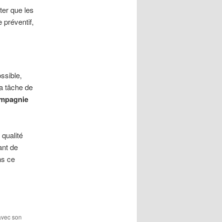
iter que les
 préventif,
ssible,
la tâche de
ompagnie
qualité
ant de
ns ce
 avec son